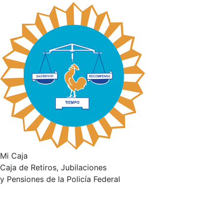
Mi Caja
Caja de Retiros, Jubilaciones
y Pensiones de la Policía Federal